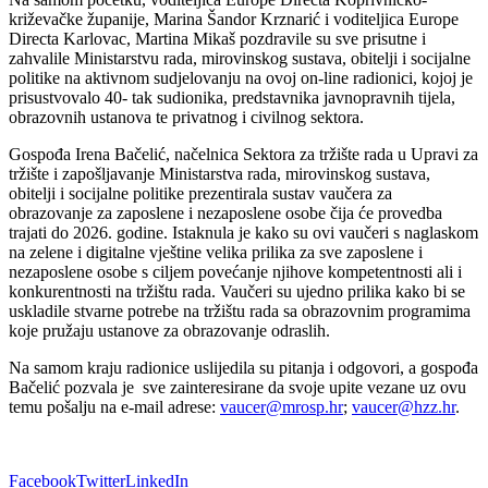
križevačke županije, Marina Šandor Krznarić i voditeljica Europe
Directa Karlovac, Martina Mikaš pozdravile su sve prisutne i
zahvalile Ministarstvu rada, mirovinskog sustava, obitelji i socijalne
politike na aktivnom sudjelovanju na ovoj on-line radionici, kojoj je
prisustvovalo 40- tak sudionika, predstavnika javnopravnih tijela,
obrazovnih ustanova te privatnog i civilnog sektora.
Gospođa Irena Bačelić, načelnica Sektora za tržište rada u Upravi za
tržište i zapošljavanje Ministarstva rada, mirovinskog sustava,
obitelji i socijalne politike prezentirala sustav vaučera za
obrazovanje za zaposlene i nezaposlene osobe čija će provedba
trajati do 2026. godine. Istaknula je kako su ovi vaučeri s naglaskom
na zelene i digitalne vještine velika prilika za sve zaposlene i
nezaposlene osobe s ciljem povećanje njihove kompetentnosti ali i
konkurentnosti na tržištu rada. Vaučeri su ujedno prilika kako bi se
uskladile stvarne potrebe na tržištu rada sa obrazovnim programima
koje pružaju ustanove za obrazovanje odraslih.
Na samom kraju radionice uslijedila su pitanja i odgovori, a gospođa
Bačelić pozvala je sve zainteresirane da svoje upite vezane uz ovu
temu pošalju na e-mail adrese:
vaucer@mrosp.hr
;
vaucer@hzz.hr
.
Facebook
Twitter
LinkedIn