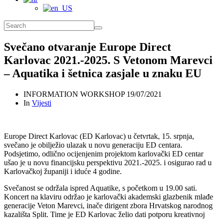
Svečano otvaranje Europe Direct
Karlovac 2021.-2025. S Vetonom Marevci
– Aquatika i šetnica zasjale u znaku EU
INFORMATION WORKSHOP
19/07/2021
In
Vijesti
Europe Direct Karlovac (ED Karlovac) u četvrtak, 15. srpnja,
svečano je obilježio ulazak u novu generaciju ED centara.
Podsjetimo, odlično ocijenjenim projektom karlovački ED centar
ušao je u novu financijsku perspektivu 2021.-2025. i osigurao rad u
Karlovačkoj županiji i iduće 4 godine.
Svečanost se održala ispred Aquatike, s početkom u 19.00 sati.
Koncert na klaviru održao je karlovački akademski glazbenik mlađe
generacije Veton Marevci, inače dirigent zbora Hrvatskog narodnog
kazališta Split. Time je ED Karlovac želio dati potporu kreativnoj