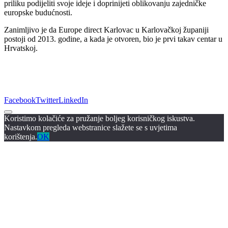
priliku podijeliti svoje ideje i doprinijeti oblikovanju zajedničke
europske budućnosti.
Zanimljivo je da Europe direct Karlovac u Karlovačkoj županiji
postoji od 2013. godine, a kada je otvoren, bio je prvi takav centar u
Hrvatskoj.
Facebook
Twitter
LinkedIn
Koristimo kolačiće za pružanje boljeg korisničkog iskustva.
Nastavkom pregleda webstranice slažete se s uvjetima
korištenja.
OK