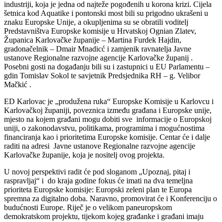
industriji, koja je jedna od najteže pogođenih u korona krizi. Cijela
šetnica kod Aquatike i pontonski most bili su prigodno ukrašeni u
znaku Europske Unije, a okupljenima su se obratili voditelj
Predstavništva Europske komisije u Hrvatskoj Ognian Zlatev,
Županica Karlovačke županije – Martina Furdek Hajdin,
gradonačelnik – Dmair Mnadicć i zamjenik ravnatelja Javne
ustanove Regionalne razvojne agencije Karlovačke županij .
Posebni gosti na događanju bili su i zastupnici u EU Parlamentu –
gdin Tomislav Sokol te savjetnik Predsjednika RH – g. Velibor
Mačkić .
ED Karlovac je „produžena ruka“ Europske Komisije u Karlovcu i
Karlovačkoj županiji, poveznica između građana i Europske unije,
mjesto na kojem građani mogu dobiti sve informacije o Europskoj
uniji, o zakonodavstvu, politikama, programima i mogućnostima
financiranja kao i prioritetima Europske komisije. Centar će i dalje
raditi na adresi Javne ustanove Regionalne razvojne agencije
Karlovačke županije, koja je nositelj ovog projekta.
U novoj perspektivi radit će pod sloganom „Upoznaj, pitaj i
raspravljaj“ i do kraja godine fokus će imati na dva temeljna
prioriteta Europske komisije: Europski zeleni plan te Europa
spremna za digitalno doba. Naravno, promovirat će i Konferenciju o
budućnosti Europe. Riječ je o velikom paneuropskom
demokratskom projektu, tijekom kojeg građanke i građani imaju