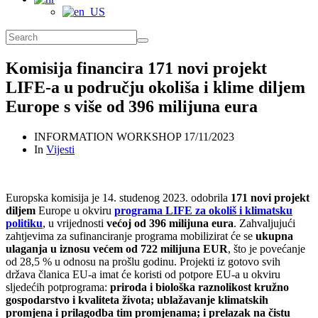
Komisija financira 171 novi projekt
LIFE-a u području okoliša i klime diljem
Europe s više od 396 milijuna eura
INFORMATION WORKSHOP
17/11/2023
In
Vijesti
Europska komisija je 14. studenog 2023. odobrila
171 novi projekt
diljem
Europe u okviru
programa LIFE
za okoliš i klimatsku
politiku
, u vrijednosti
većoj od 396 milijuna eura
. Zahvaljujući
zahtjevima za sufinanciranje programa mobilizirat će se
ukupna
ulaganja u iznosu većem od 722 milijuna EUR
, što je povećanje
od 28,5 % u odnosu na prošlu godinu. Projekti iz gotovo svih
država članica EU-a imat će koristi od potpore EU-a u okviru
sljedećih potprograma:
priroda i biološka raznolikost kružno
gospodarstvo i kvaliteta života; ublažavanje klimatskih
promjena i prilagodba tim promjenama; i prelazak na čistu