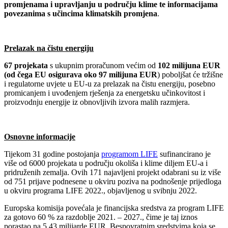
promjenama i upravljanju u području klime te informacijama
povezanima s učincima klimatskih promjena
.
Prelazak na čistu energiju
67 projekata
s ukupnim proračunom većim od
102 milijuna EUR
(od čega EU osigurava oko 97 milijuna EUR
) poboljšat će tržišne
i regulatorne uvjete u EU-u za prelazak na čistu energiju, posebno
promicanjem i uvođenjem rješenja za energetsku učinkovitost i
proizvodnju energije iz obnovljivih izvora malih razmjera.
Osnovne informacije
Tijekom 31 godine postojanja
programom LIFE
sufinancirano je
više od 6000 projekata u području okoliša i klime diljem EU-a i
pridruženih zemalja. Ovih 171 najavljeni projekt odabrani su iz više
od 751 prijave podnesene u okviru poziva na podnošenje prijedloga
u okviru programa LIFE 2022., objavljenog u svibnju 2022.
Europska komisija povećala je financijska sredstva za program LIFE
za gotovo 60 % za razdoblje 2021. – 2027., čime je taj iznos
porastao na 5,43 milijarde EUR. Bespovratnim sredstvima koja se