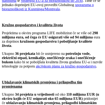
staništima
te
Strategija EU-a za bioraznolikost do 2030
. Time će se
jednako doprinijeti EU-ovoj provedbi Globalnog
sporazuma o
bioraznolikosti iz Kunminga/Montreala
.
Kružno gospodarstvo i kvaliteta života
Projektima u okviru programa LIFE mobilizirat će se više od
298
milijuna
eura, od čega će EU osigurati više od 94 milijuna
eura
za doprinos
kružnom gospodarstvu i poboljšanje kvalitete
života
.
Ukupno
36 projekata
bit će usmjereno na
potrošnju vode,
električni otpad, kemikalije, onečišćenje zraka i onečišćenje
bukom
kako bi se poboljšala kvaliteta života građana EU-a i razvile
tehnologije za potporu
akcijskom planu za kružno gospodarstvo
.
Ublažavanje klimatskih promjena i prilagodba tim
promjenama
Ukupno
34 projekta u vrijednosti
od oko
110 milijuna EUR (u
okviru kojih će EU osigurati oko 65 milijuna EUR)
pridonijet
će
ublažavanju klimatskih promjena, prilagodbi klimatskim