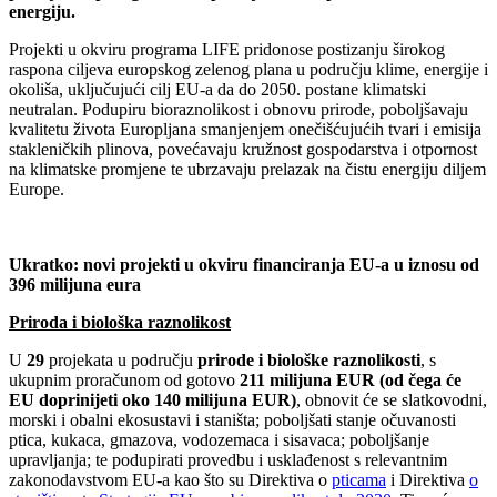
energiju.
Projekti u okviru programa LIFE pridonose postizanju širokog
raspona ciljeva europskog zelenog plana u području klime, energije i
okoliša, uključujući cilj EU-a da do 2050. postane klimatski
neutralan. Podupiru bioraznolikost i obnovu prirode, poboljšavaju
kvalitetu života Europljana smanjenjem onečišćujućih tvari i emisija
stakleničkih plinova, povećavaju kružnost gospodarstva i otpornost
na klimatske promjene te ubrzavaju prelazak na čistu energiju diljem
Europe.
Ukratko: novi projekti u okviru financiranja EU-a u iznosu od
396 milijuna eura
Priroda i biološka raznolikost
U
29
projekata u području
prirode i biološke raznolikosti
, s
ukupnim proračunom od gotovo
211 milijuna EUR (od čega će
EU doprinijeti oko 140 milijuna EUR)
, obnovit će se slatkovodni,
morski i obalni ekosustavi i staništa; poboljšati stanje očuvanosti
ptica, kukaca, gmazova, vodozemaca i sisavaca; poboljšanje
upravljanja; te podupirati provedbu i usklađenost s relevantnim
zakonodavstvom EU-a kao što su Direktiva o
pticama
i Direktiva
o