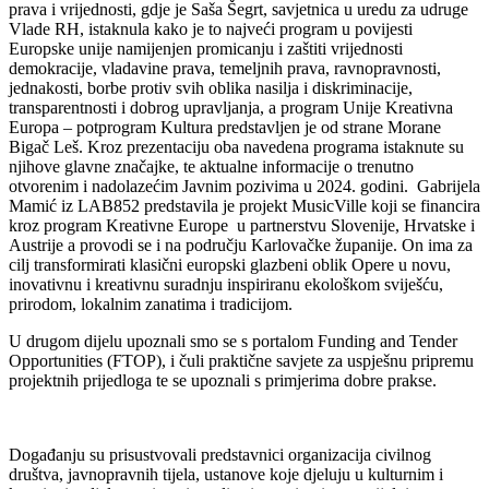
prava i vrijednosti, gdje je Saša Šegrt, savjetnica u uredu za udruge
Vlade RH, istaknula kako je to najveći program u povijesti
Europske unije namijenjen promicanju i zaštiti vrijednosti
demokracije, vladavine prava, temeljnih prava, ravnopravnosti,
jednakosti, borbe protiv svih oblika nasilja i diskriminacije,
transparentnosti i dobrog upravljanja, a program Unije Kreativna
Europa – potprogram Kultura predstavljen je od strane Morane
Bigač Leš. Kroz prezentaciju oba navedena programa istaknute su
njihove glavne značajke, te aktualne informacije o trenutno
otvorenim i nadolazećim Javnim pozivima u 2024. godini. Gabrijela
Mamić iz LAB852 predstavila je projekt MusicVille koji se financira
kroz program Kreativne Europe u partnerstvu Slovenije, Hrvatske i
Austrije a provodi se i na području Karlovačke županije. On ima za
cilj transformirati klasični europski glazbeni oblik Opere u novu,
inovativnu i kreativnu suradnju inspiriranu ekološkom sviješću,
prirodom, lokalnim zanatima i tradicijom.
U drugom dijelu upoznali smo se s portalom Funding and Tender
Opportunities (FTOP), i čuli praktične savjete za uspješnu pripremu
projektnih prijedloga te se upoznali s primjerima dobre prakse.
Događanju su prisustvovali predstavnici organizacija civilnog
društva, javnopravnih tijela, ustanove koje djeluju u kulturnim i