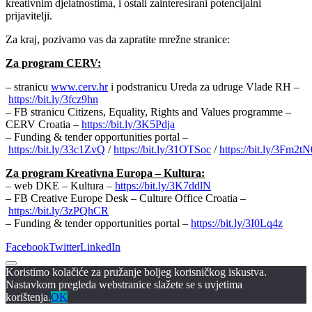
kreativnim djelatnostima, i ostali zainteresirani potencijalni
prijavitelji.
Za kraj, pozivamo vas da zapratite mrežne stranice:
Za program CERV:
– stranicu
www.cerv.hr
i podstranicu Ureda za udruge Vlade RH –
https://bit.ly/3fcz9hn
– FB stranicu Citizens, Equality, Rights and Values programme –
CERV Croatia –
https://bit.ly/3K5Pdja
– Funding & tender opportunities portal –
https://bit.ly/33c1ZvQ
/
https://bit.ly/31OTSoc
/
https://bit.ly/3Fm2tN
Za program Kreativna Europa – Kultura:
– web DKE – Kultura –
https://bit.ly/3K7ddlN
– FB Creative Europe Desk – Culture Office Croatia –
https://bit.ly/3zPQhCR
– Funding & tender opportunities portal –
https://bit.ly/3I0Lq4z
Facebook
Twitter
LinkedIn
Koristimo kolačiće za pružanje boljeg korisničkog iskustva.
Nastavkom pregleda webstranice slažete se s uvjetima
korištenja.
OK